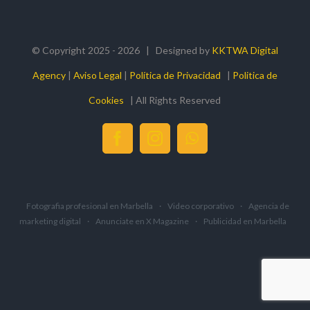
© Copyright 2025 -
2026 | Designed by
KKTWA Digital
Agency
|
Aviso Legal
|
Política de Privacidad
|
Politica de
Cookies
| All Rights Reserved
facebook
instagram
whatsapp
Fotografia profesional en Marbella
·
Video corporativo
·
Agencia de
marketing digital
·
Anunciate en X Magazine
·
Publicidad en Marbella