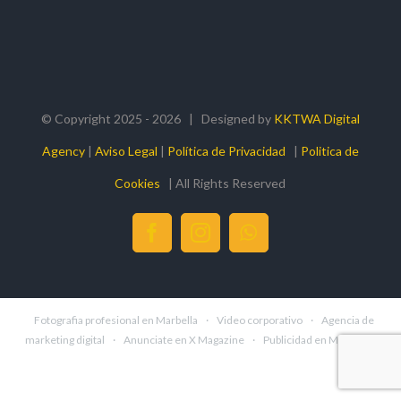
© Copyright 2025 -
2026 | Designed by
KKTWA Digital
Agency
|
Aviso Legal
|
Política de Privacidad
|
Politica de
Cookies
| All Rights Reserved
facebook
instagram
whatsapp
Fotografia profesional en Marbella
·
Video corporativo
·
Agencia de
marketing digital
·
Anunciate en X Magazine
·
Publicidad en Marbella