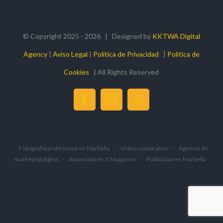
© Copyright 2025 -
2026 | Designed by
KKTWA Digital
Agency
|
Aviso Legal
|
Política de Privacidad
|
Politica de
Cookies
| All Rights Reserved
facebook
instagram
whatsapp
Fotografia profesional en Marbella
·
Video corporativo
·
Agencia de
marketing digital
·
Anunciate en X Magazine
·
Publicidad en Marbella